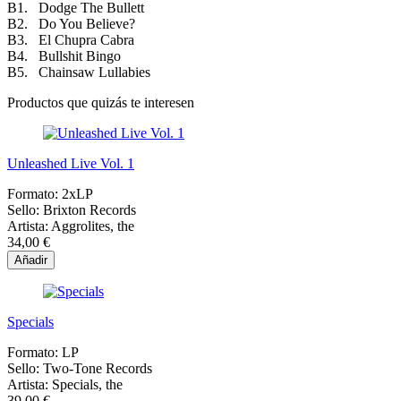
B1. Dodge The Bullett
B2. Do You Believe?
B3. El Chupra Cabra
B4. Bullshit Bingo
B5. Chainsaw Lullabies
Productos que quizás te interesen
Unleashed Live Vol. 1
Formato:
2xLP
Sello:
Brixton Records
Artista:
Aggrolites, the
34,00 €
Añadir
Specials
Formato:
LP
Sello:
Two-Tone Records
Artista:
Specials, the
39,00 €