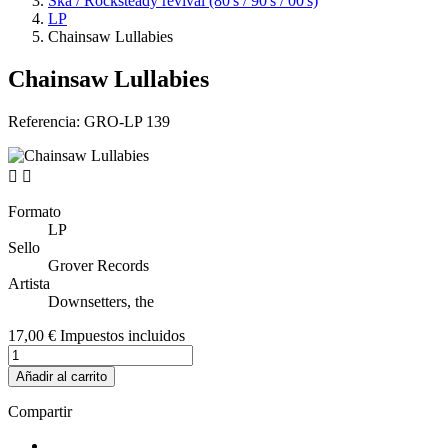
Ska / Rocksteady revival (80's / 90's / 00's)
LP
Chainsaw Lullabies
Chainsaw Lullabies
Referencia:
GRO-LP 139


Formato
LP
Sello
Grover Records
Artista
Downsetters, the
17,00 €
Impuestos incluidos
Añadir al carrito
Compartir