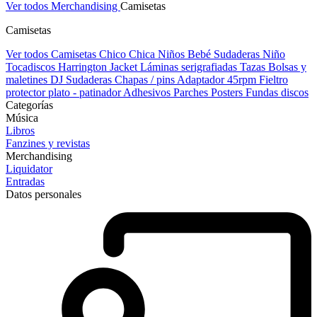
Ver todos Merchandising
Camisetas
Camisetas
Ver todos Camisetas
Chico
Chica
Niños
Bebé
Sudaderas Niño
Tocadiscos
Harrington Jacket
Láminas serigrafiadas
Tazas
Bolsas y
maletines DJ
Sudaderas
Chapas / pins
Adaptador 45rpm
Fieltro
protector plato - patinador
Adhesivos
Parches
Posters
Fundas discos
Categorías
Música
Libros
Fanzines y revistas
Merchandising
Liquidator
Entradas
Datos personales