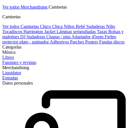
Ver todos Merchandising
Camisetas
Camisetas
Ver todos Camisetas
Chico
Chica
Niños
Bebé
Sudaderas Niño
Tocadiscos
Harrington Jacket
Láminas serigrafiadas
Tazas
Bolsas y
maletines DJ
Sudaderas
Chapas / pins
Adaptador 45rpm
Fieltro
protector plato - patinador
Adhesivos
Parches
Posters
Fundas discos
Categorías
Música
Libros
Fanzines y revistas
Merchandising
Liquidator
Entradas
Datos personales