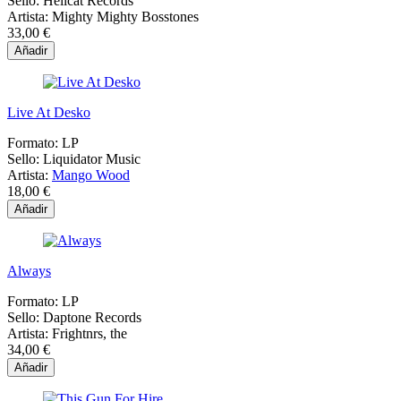
Sello:
Hellcat Records
Artista:
Mighty Mighty Bosstones
33,00 €
Añadir
Live At Desko
Formato:
LP
Sello:
Liquidator Music
Artista:
Mango Wood
18,00 €
Añadir
Always
Formato:
LP
Sello:
Daptone Records
Artista:
Frightnrs, the
34,00 €
Añadir