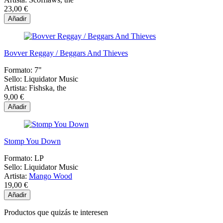
23,00 €
Añadir
Bovver Reggay / Beggars And Thieves
Formato:
7"
Sello:
Liquidator Music
Artista:
Fishska, the
9,00 €
Añadir
Stomp You Down
Formato:
LP
Sello:
Liquidator Music
Artista:
Mango Wood
19,00 €
Añadir
Productos que quizás te interesen