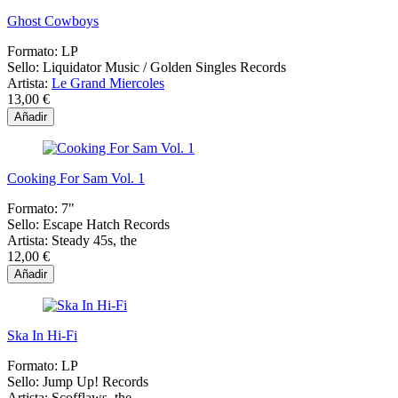
Ghost Cowboys
Formato:
LP
Sello:
Liquidator Music / Golden Singles Records
Artista:
Le Grand Miercoles
13,00 €
Añadir
Cooking For Sam Vol. 1
Formato:
7"
Sello:
Escape Hatch Records
Artista:
Steady 45s, the
12,00 €
Añadir
Ska In Hi-Fi
Formato:
LP
Sello:
Jump Up! Records
Artista:
Scofflaws, the