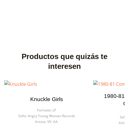
Productos que quizás te
interesen
1980-81 C
Knuckle Girls
Co
Formato:
LP
F
Sello:
Angry Young Woman Records
Sello:
Artista:
VV. AA.
Artista