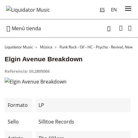
ES
EN

Menú tienda

Liquidator Music
Música
Punk Rock - Oi! - HC - Psycho - Revival, New W
Elgin Avenue Breakdown
Referencia:
SIL2805004
Formato
LP
Sello
Sillitoe Records