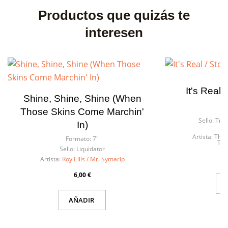
Productos que quizás te
interesen
It's Real
Shine, Shine, Shine (When
F
Those Skins Come Marchin'
Sello:
Trea
In)
Artista:
The 
Formato:
7"
Tai
Sello:
Liquidator
Artista:
Roy Ellis / Mr. Symarip
6,00 €
AÑADIR