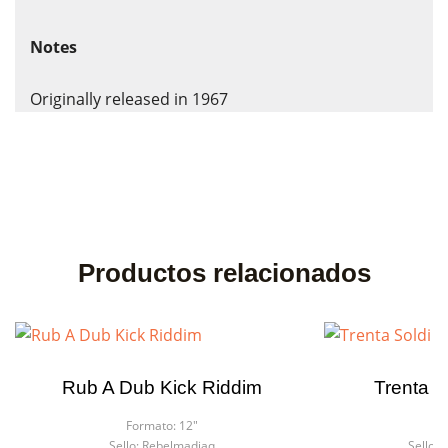
Notes
Originally released in 1967
Productos relacionados
Rub A Dub Kick Riddim
Trenta S
Formato:
12"
F
Sello:
Rebelmadiaq
Sello:
L