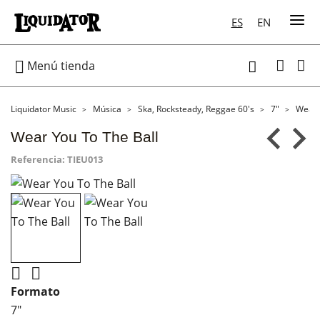
ES
EN

Menú tienda

Liquidator Music
Música
Ska, Rocksteady, Reggae 60's
7"
Wear 
Wear You To The Ball
Referencia:
TIEU013


Formato
7"