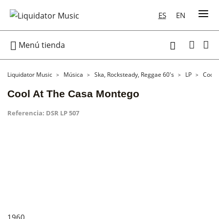
ES
EN

Menú tienda

Liquidator Music
Música
Ska, Rocksteady, Reggae 60's
LP
Cool 
Cool At The Casa Montego
Referencia:
DSR LP 507
1960