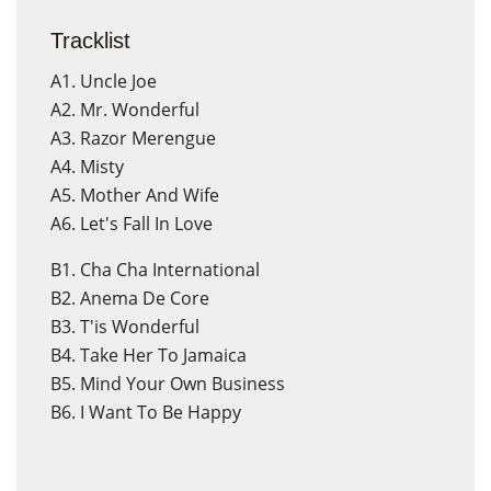
Tracklist
A1. Uncle Joe
A2. Mr. Wonderful
A3. Razor Merengue
A4. Misty
A5. Mother And Wife
A6. Let's Fall In Love
B1. Cha Cha International
B2. Anema De Core
B3. T'is Wonderful
B4. Take Her To Jamaica
B5. Mind Your Own Business
B6. I Want To Be Happy