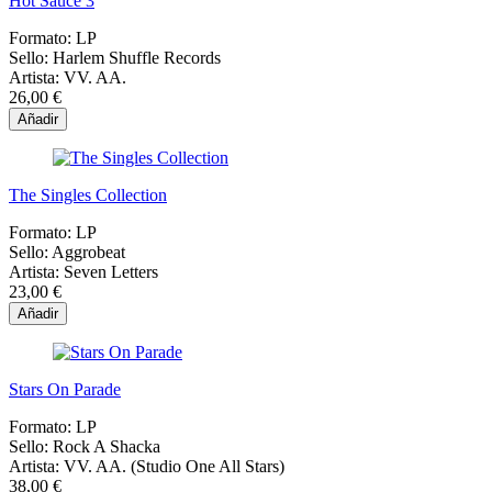
Hot Sauce 3
Formato:
LP
Sello:
Harlem Shuffle Records
Artista:
VV. AA.
26,00 €
Añadir
The Singles Collection
Formato:
LP
Sello:
Aggrobeat
Artista:
Seven Letters
23,00 €
Añadir
Stars On Parade
Formato:
LP
Sello:
Rock A Shacka
Artista:
VV. AA. (Studio One All Stars)
38,00 €