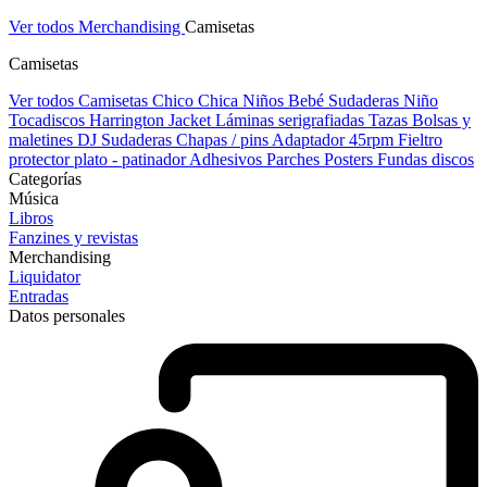
Ver todos Merchandising
Camisetas
Camisetas
Ver todos Camisetas
Chico
Chica
Niños
Bebé
Sudaderas Niño
Tocadiscos
Harrington Jacket
Láminas serigrafiadas
Tazas
Bolsas y
maletines DJ
Sudaderas
Chapas / pins
Adaptador 45rpm
Fieltro
protector plato - patinador
Adhesivos
Parches
Posters
Fundas discos
Categorías
Música
Libros
Fanzines y revistas
Merchandising
Liquidator
Entradas
Datos personales