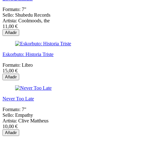
Formato:
7"
Sello:
Shubedu Records
Artista:
Coolmoods, the
11,00 €
Añadir
Eskorbuto: Historia Triste
Formato:
Libro
15,00 €
Añadir
Never Too Late
Formato:
7"
Sello:
Empathy
Artista:
Clive Mattheus
10,00 €
Añadir