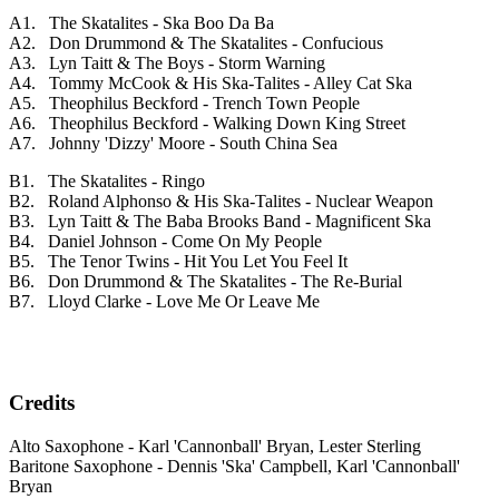
A1. The Skatalites - Ska Boo Da Ba
A2. Don Drummond & The Skatalites - Confucious
A3. Lyn Taitt & The Boys - Storm Warning
A4. Tommy McCook & His Ska-Talites - Alley Cat Ska
A5. Theophilus Beckford - Trench Town People
A6. Theophilus Beckford - Walking Down King Street
A7. Johnny 'Dizzy' Moore - South China Sea
B1. The Skatalites - Ringo
B2. Roland Alphonso & His Ska-Talites - Nuclear Weapon
B3. Lyn Taitt & The Baba Brooks Band - Magnificent Ska
B4. Daniel Johnson - Come On My People
B5. The Tenor Twins - Hit You Let You Feel It
B6. Don Drummond & The Skatalites - The Re-Burial
B7. Lloyd Clarke - Love Me Or Leave Me
Credits
Alto Saxophone - Karl 'Cannonball' Bryan, Lester Sterling
Baritone Saxophone - Dennis 'Ska' Campbell, Karl 'Cannonball'
Bryan