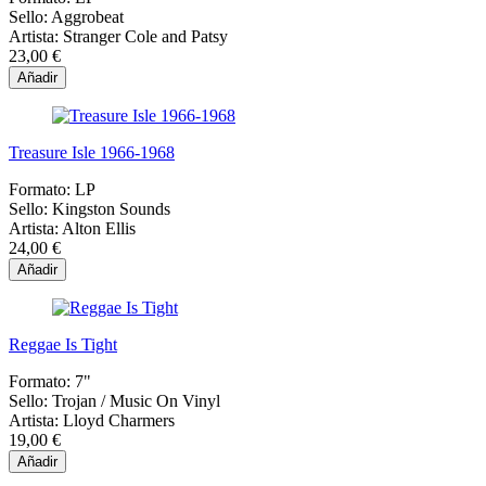
Sello:
Aggrobeat
Artista:
Stranger Cole and Patsy
23,00 €
Añadir
Treasure Isle 1966-1968
Formato:
LP
Sello:
Kingston Sounds
Artista:
Alton Ellis
24,00 €
Añadir
Reggae Is Tight
Formato:
7"
Sello:
Trojan / Music On Vinyl
Artista:
Lloyd Charmers
19,00 €
Añadir