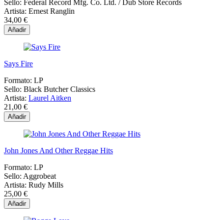
Sello:
Federal Record Mfg. Co. Ltd. ‎/ Dub Store Records
Artista:
Ernest Ranglin
34,00 €
Añadir
Says Fire
Formato:
LP
Sello:
Black Butcher Classics
Artista:
Laurel Aitken
21,00 €
Añadir
John Jones And Other Reggae Hits
Formato:
LP
Sello:
Aggrobeat
Artista:
Rudy Mills
25,00 €
Añadir