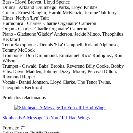
Bass - Lloyd Brevett, Lloyd Spence
Drums - Arkland 'Drumbago' Parks, Lloyd Knibbs
Guitar - Ernest Ranglin, Harold McKenzie, Jerome 'Jah Jerry'
Hines, Nerlyn 'Lyn' Taitt
Harmonica - Charles 'Charlie Organaire' Cameron
Organ - Charles 'Charlie Organaire' Cameron
Piano - Gladstone 'Gladdy' Anderson, Jackie Mittoo, Theophilus
Beckford
Tenor Saxophone - Dennis 'Ska' Campbell, Roland Alphonso,
Tommy McCook
Trombone - Don Drummond, Emmanuel 'Rico' Rodriguez, Ron
Wilson
Trumpet - Oswald 'Baba' Brooks, Reverend Billy Cooke, Bobby
Ellis, David Madden, Johnny 'Dizzy' Moore, Percival Dillon,
Raymond Harper
Vocals - Daniel Johnson, Lloyd Clarke, The Tenor Twins,
Theophilus Beckford
Productos relacionados
Skinheads A Message To You / If I Had Wings
Formato:
7"