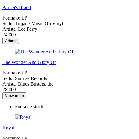
Africa's Blood
Formato:
LP
Sello:
Trojan / Music On Vinyl
Artista:
Lee Perry
24,00 €
Añadir
The Wonder And Glory Of
Formato:
LP
Sello:
Sunrise Records
Artista:
Blues Busters, the
28,00 €
View more
Fuera de stock
Royal
Formato:
LP