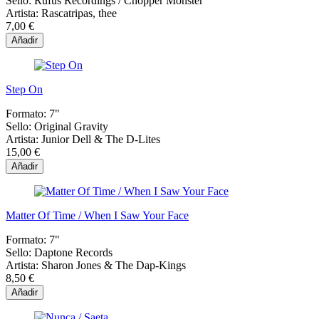
Sello:
Rufus Recordings / Chopper Monster
Artista:
Rascatripas, thee
7,00 €
Añadir
Step On
Formato:
7"
Sello:
Original Gravity
Artista:
Junior Dell & The D-Lites
15,00 €
Añadir
Matter Of Time / When I Saw Your Face
Formato:
7"
Sello:
Daptone Records
Artista:
Sharon Jones & The Dap-Kings
8,50 €
Añadir