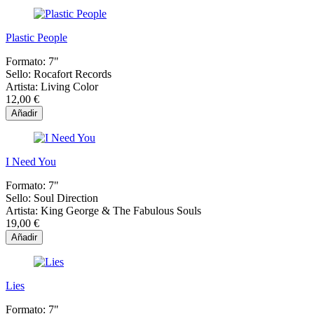
Plastic People
Formato:
7"
Sello:
Rocafort Records
Artista:
Living Color
12,00 €
Añadir
I Need You
Formato:
7"
Sello:
Soul Direction
Artista:
King George & The Fabulous Souls
19,00 €
Añadir
Lies
Formato:
7"