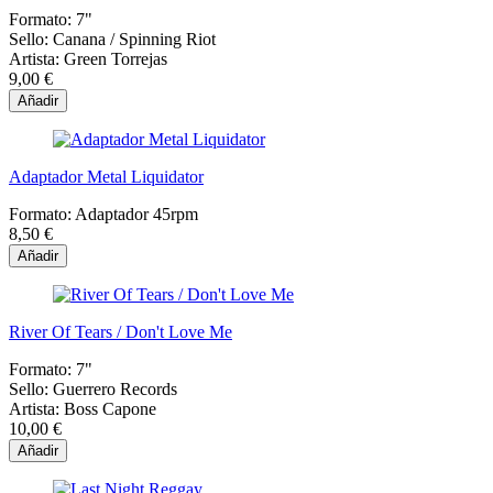
Formato:
7"
Sello:
Canana / Spinning Riot
Artista:
Green Torrejas
9,00 €
Añadir
Adaptador Metal Liquidator
Formato:
Adaptador 45rpm
8,50 €
Añadir
River Of Tears / Don't Love Me
Formato:
7"
Sello:
Guerrero Records
Artista:
Boss Capone
10,00 €
Añadir