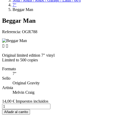
Soul / R&B / R&R / Garage / Latin / 60's
7"
Beggar Man
Beggar Man
Referencia:
OGR788


Original limited edition 7" vinyl
Limited to 500 copies
Formato
7"
Sello
Original Gravity
Artista
Melvin Craig
14,00 €
Impuestos incluidos
Añadir al carrito