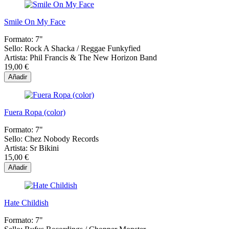
Smile On My Face
Formato:
7"
Sello:
Rock A Shacka / Reggae Funkyfied
Artista:
Phil Francis & The New Horizon Band
19,00 €
Añadir
Fuera Ropa (color)
Formato:
7"
Sello:
Chez Nobody Records
Artista:
Sr Bikini
15,00 €
Añadir
Hate Childish
Formato:
7"