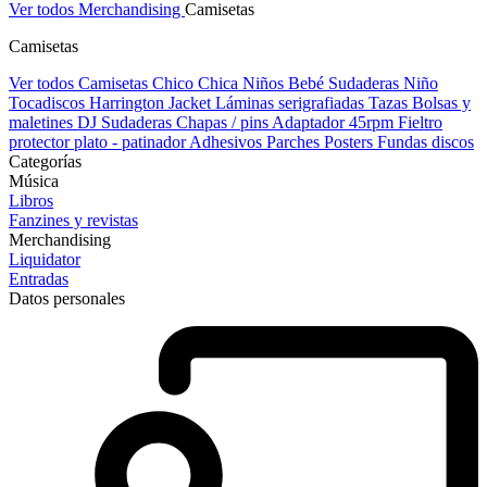
Ver todos Merchandising
Camisetas
Camisetas
Ver todos Camisetas
Chico
Chica
Niños
Bebé
Sudaderas Niño
Tocadiscos
Harrington Jacket
Láminas serigrafiadas
Tazas
Bolsas y
maletines DJ
Sudaderas
Chapas / pins
Adaptador 45rpm
Fieltro
protector plato - patinador
Adhesivos
Parches
Posters
Fundas discos
Categorías
Música
Libros
Fanzines y revistas
Merchandising
Liquidator
Entradas
Datos personales