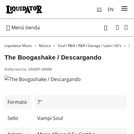
ES
EN

Menú tienda

Liquidator Music
Música
Soul / R&B / R&R / Garage / Latin / 60's
7"
The Boogashake / Descargando
Referencia:
VAMPI 45090
Formato
7"
Sello
Vampi Soul