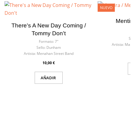
NUEVO
Mentira
There's A New Day Coming /
F
Tommy Don't
Sell
Formato:
7"
Artista:
Marco
Sello:
Dunham
Artista:
Menahan Street Band
10,00 €
AÑADIR