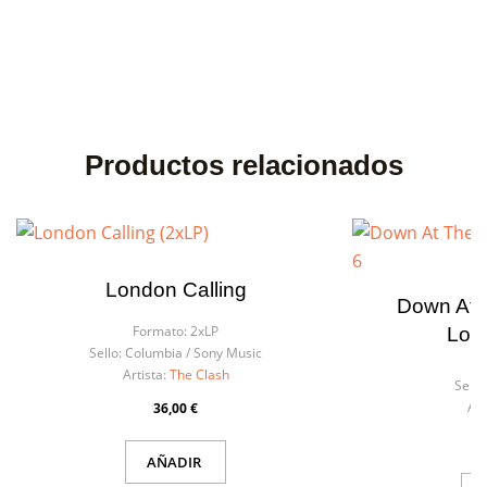
Productos relacionados
London Calling
Down At 
Formato:
2xLP
Loun
Sello:
Columbia ‎/ Sony Music
Fo
Artista:
The Clash
Sello:
Art
36,00 €
AÑADIR