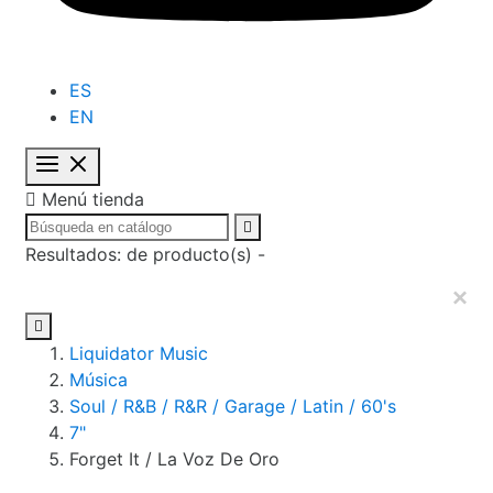
ES
EN

Menú tienda

Resultados:
de
producto(s) -
×

Liquidator Music
Música
Soul / R&B / R&R / Garage / Latin / 60's
7"
Forget It / La Voz De Oro