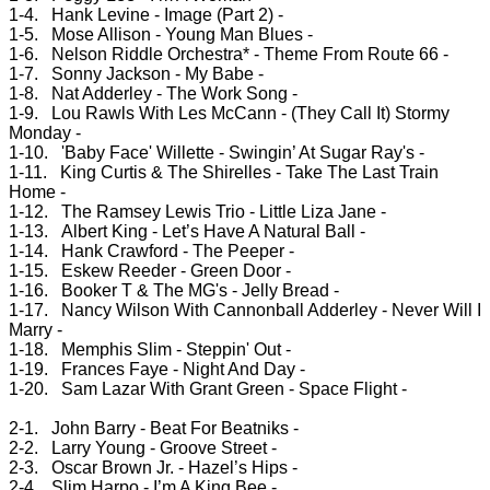
1-4. Hank Levine - Image (Part 2) -
1-5. Mose Allison - Young Man Blues -
1-6. Nelson Riddle Orchestra* - Theme From Route 66 -
1-7. Sonny Jackson - My Babe -
1-8. Nat Adderley - The Work Song -
1-9. Lou Rawls With Les McCann - (They Call It) Stormy
Monday -
1-10. 'Baby Face' Willette - Swingin’ At Sugar Ray's -
1-11. King Curtis & The Shirelles - Take The Last Train
Home -
1-12. The Ramsey Lewis Trio - Little Liza Jane -
1-13. Albert King - Let’s Have A Natural Ball -
1-14. Hank Crawford - The Peeper -
1-15. Eskew Reeder - Green Door -
1-16. Booker T & The MG's - Jelly Bread -
1-17. Nancy Wilson With Cannonball Adderley - Never Will I
Marry -
1-18. Memphis Slim - Steppin' Out -
1-19. Frances Faye - Night And Day -
1-20. Sam Lazar With Grant Green - Space Flight -
2-1. John Barry - Beat For Beatniks -
2-2. Larry Young - Groove Street -
2-3. Oscar Brown Jr. - Hazel’s Hips -
2-4. Slim Harpo - I’m A King Bee -