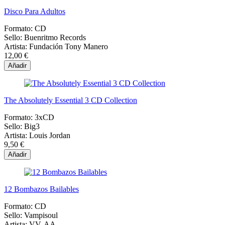
Disco Para Adultos
Formato:
CD
Sello:
Buenritmo Records
Artista:
Fundación Tony Manero
12,00 €
Añadir
The Absolutely Essential 3 CD Collection
Formato:
3xCD
Sello:
Big3
Artista:
Louis Jordan
9,50 €
Añadir
12 Bombazos Bailables
Formato:
CD
Sello:
Vampisoul
Artista:
VV. AA.