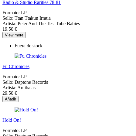
Radio & Studio Rarities 78-81
Formato:
LP
Sello:
Ttan Ttakun Irratia
Artista:
Peter And The Test Tube Babies
19,50 €
View more
Fuera de stock
Fu Chronicles
Formato:
LP
Sello:
Daptone Records
Artista:
Antibalas
29,50 €
Añadir
Hold On!
Formato:
LP
Sello:
Daptone Records