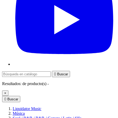

Buscar
Resultados:
de
producto(s) -
×

Buscar
Liquidator Music
Música