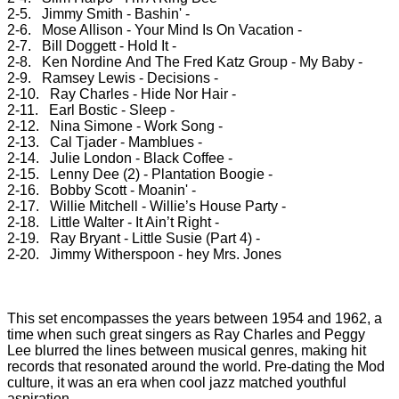
2-5. Jimmy Smith - Bashin' -
2-6. Mose Allison - Your Mind Is On Vacation -
2-7. Bill Doggett - Hold It -
2-8. Ken Nordine And The Fred Katz Group - My Baby -
2-9. Ramsey Lewis - Decisions -
2-10. Ray Charles - Hide Nor Hair -
2-11. Earl Bostic - Sleep -
2-12. Nina Simone - Work Song -
2-13. Cal Tjader - Mamblues -
2-14. Julie London - Black Coffee -
2-15. Lenny Dee (2) - Plantation Boogie -
2-16. Bobby Scott - Moanin' -
2-17. Willie Mitchell - Willie’s House Party -
2-18. Little Walter - It Ain’t Right -
2-19. Ray Bryant - Little Susie (Part 4) -
2-20. Jimmy Witherspoon - hey Mrs. Jones
This set encompasses the years between 1954 and 1962, a
time when such great singers as Ray Charles and Peggy
Lee blurred the lines between musical genres, making hit
records that resonated around the world. Pre-dating the Mod
culture, it was an era when cool jazz matched youthful
aspiration.