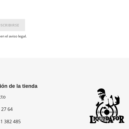
n el aviso legal.
ión de la tienda
cto
 27 64
1 382 485