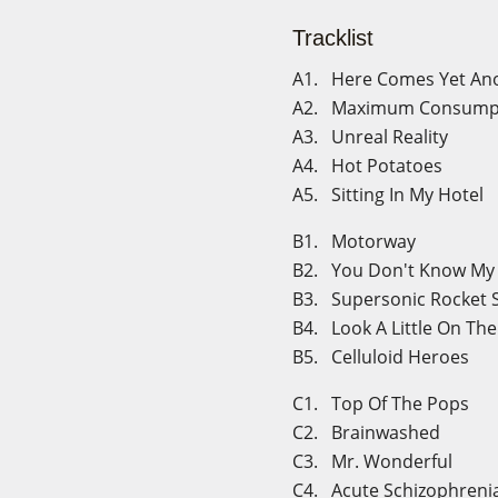
Tracklist
A1. Here Comes Yet An
A2. Maximum Consump
A3. Unreal Reality
A4. Hot Potatoes
A5. Sitting In My Hotel
B1. Motorway
B2. You Don't Know M
B3. Supersonic Rocket 
B4. Look A Little On Th
B5. Celluloid Heroes
C1. Top Of The Pops
C2. Brainwashed
C3. Mr. Wonderful
C4. Acute Schizophreni