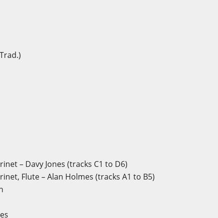
ar lista de deseos
iar sesión
Trad.)
re de la lista de deseos
iniciar sesión para guardar productos en su lista de deseos.
Cancelar
Iniciar ses
Cancelar
Crear lista de des
inet – Davy Jones (tracks C1 to D6)
inet, Flute – Alan Holmes (tracks A1 to B5)
n
ies