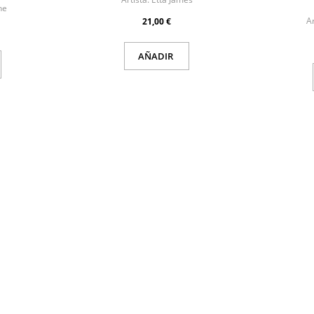
he
Ar
21,00 €
AÑADIR