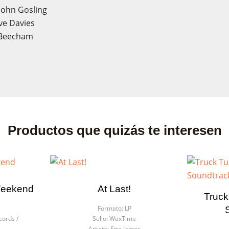
John Gosling
ve Davies
 Beecham
Productos que quizás te interesen
Weekend
At Last!
Truck
Formato:
LP
cords /
Sello:
WaxTime
Artista:
Etta James