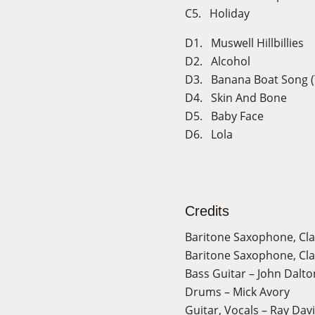
C5. Holiday
D1. Muswell Hillbillies
D2. Alcohol
Cre
Inic
D3. Banana Boat Song (
D4. Skin And Bone
Nomb
D5. Baby Face
Debe 
D6. Lola
Credits
Baritone Saxophone, Clar
Baritone Saxophone, Clar
Bass Guitar – John Dalto
Drums – Mick Avory
Guitar, Vocals – Ray Dav