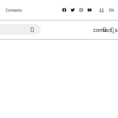
Contacto
ES
EN

contact_s