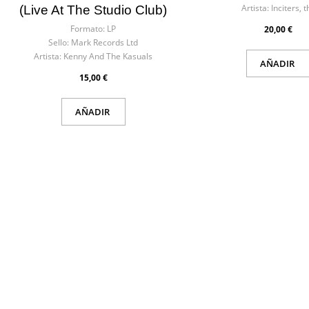
Artista:
Inciters, t
(Live At The Studio Club)
Formato:
LP
20,00 €
Sello:
Mark Records Ltd
Artista:
Kenny And The Kasuals
AÑADIR
15,00 €
AÑADIR