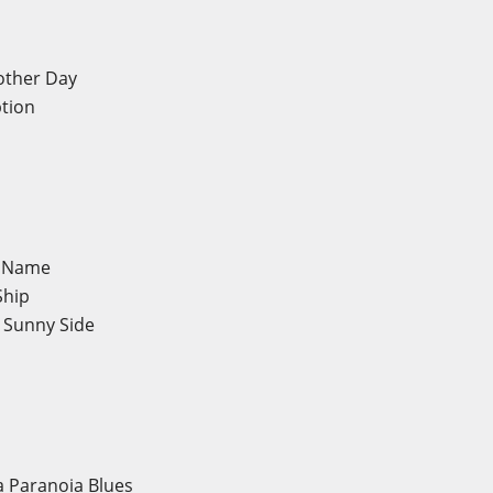
other Day
tion
y Name
Ship
e Sunny Side
a Paranoia Blues