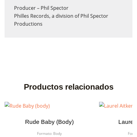
Producer – Phil Spector
Philles Records, a division of Phil Spector
Productions
Productos relacionados
Rude Baby (body)
Laurel 
Formato:
Body
Form