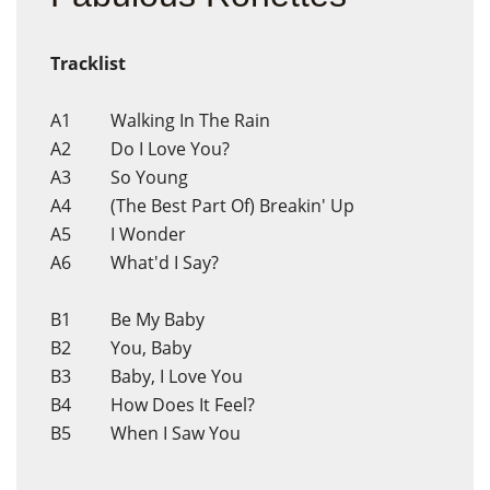
Tracklist
A1 Walking In The Rain
A2 Do I Love You?
A3 So Young
A4 (The Best Part Of) Breakin' Up
A5 I Wonder
A6 What'd I Say?
B1 Be My Baby
B2 You, Baby
B3 Baby, I Love You
B4 How Does It Feel?
B5 When I Saw You