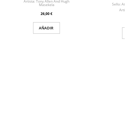
Artista:
Tony Allen And Hugh
Sello:
Atla
Masekela
Artist
26,00 €
AÑADIR