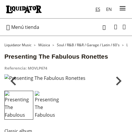
ES
EN

Menú tienda

Liquidator Music
Música
Soul / R&B / R&R / Garage / Latin / 60's
LP
Presenting The Fabulous Ronettes
Referencia:
MOVLP674
Classic album