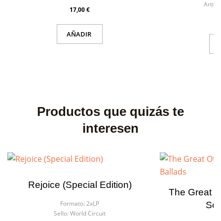
Artista
17,00 €
AÑADIR
Productos que quizás te
interesen
Rejoice (Special Edition)
The Great O
Formato:
2xLP
Sou
Sello:
World Circuit
F