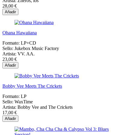
Artista:
Zheros, los
28,00 €
Añadir
Ohana Hawaiiana
Formato:
LP+CD
Sello:
Jukebox Music Factory
Artista:
VV. AA.
23,00 €
Añadir
Bobby Vee Meets The Crickets
Formato:
LP
Sello:
WaxTime
Artista:
Bobby Vee and The Crickets
17,00 €
Añadir