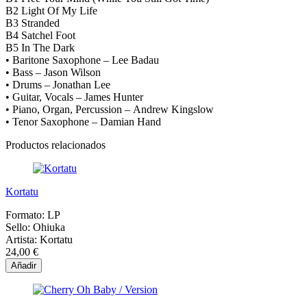
B2
Light Of My Life
B3
Stranded
B4
Satchel Foot
B5
In The Dark
• Baritone Saxophone – Lee Badau
• Bass – Jason Wilson
• Drums – Jonathan Lee
• Guitar, Vocals – James Hunter
• Piano, Organ, Percussion – Andrew Kingslow
• Tenor Saxophone – Damian Hand
Productos relacionados
Kortatu
Formato:
LP
Sello:
Ohiuka
Artista:
Kortatu
24,00 €
Añadir