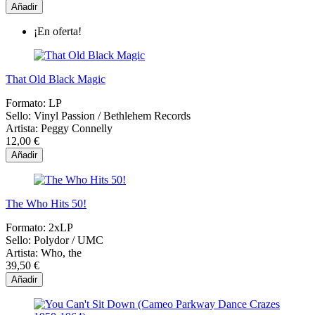
Añadir
¡En oferta!
That Old Black Magic
Formato:
LP
Sello:
Vinyl Passion / Bethlehem Records
Artista:
Peggy Connelly
12,00 €
Añadir
The Who Hits 50!
Formato:
2xLP
Sello:
Polydor ‎/ UMC
Artista:
Who, the
39,50 €
Añadir