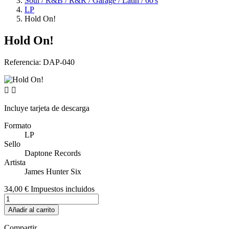
Soul / R&B / R&R / Garage / Latin / 60's
LP
Hold On!
Hold On!
Referencia:
DAP-040


Incluye tarjeta de descarga
Formato
LP
Sello
Daptone Records
Artista
James Hunter Six
34,00 €
Impuestos incluidos
Añadir al carrito
Compartir