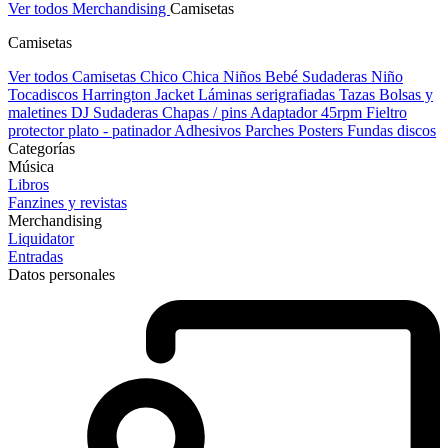
Ver todos Merchandising
Camisetas
Camisetas
Ver todos Camisetas
Chico
Chica
Niños
Bebé
Sudaderas Niño
Tocadiscos
Harrington Jacket
Láminas serigrafiadas
Tazas
Bolsas y
maletines DJ
Sudaderas
Chapas / pins
Adaptador 45rpm
Fieltro
protector plato - patinador
Adhesivos
Parches
Posters
Fundas discos
Categorías
Música
Libros
Fanzines y revistas
Merchandising
Liquidator
Entradas
Datos personales