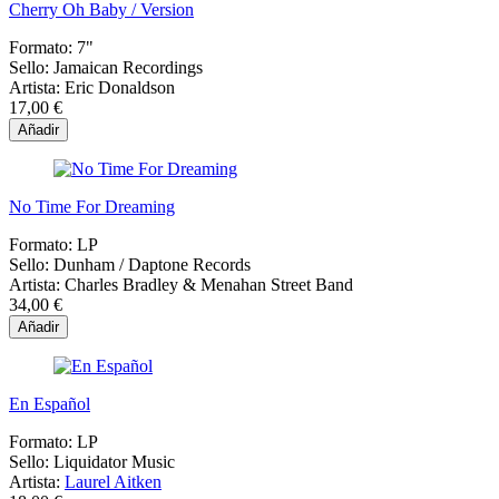
Cherry Oh Baby / Version
Formato:
7"
Sello:
Jamaican Recordings
Artista:
Eric Donaldson
17,00 €
Añadir
No Time For Dreaming
Formato:
LP
Sello:
Dunham ‎/ Daptone Records
Artista:
Charles Bradley & Menahan Street Band
34,00 €
Añadir
En Español
Formato:
LP
Sello:
Liquidator Music
Artista:
Laurel Aitken