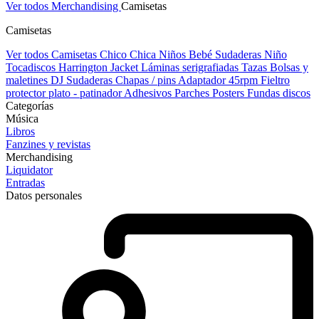
Ver todos Merchandising
Camisetas
Camisetas
Ver todos Camisetas
Chico
Chica
Niños
Bebé
Sudaderas Niño
Tocadiscos
Harrington Jacket
Láminas serigrafiadas
Tazas
Bolsas y
maletines DJ
Sudaderas
Chapas / pins
Adaptador 45rpm
Fieltro
protector plato - patinador
Adhesivos
Parches
Posters
Fundas discos
Categorías
Música
Libros
Fanzines y revistas
Merchandising
Liquidator
Entradas
Datos personales