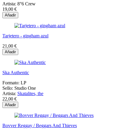
Artista:
8°6 Crew
19,00 €
Añadir
Tarjetero - gingham azul
21,00 €
Añadir
Ska Authentic
Formato:
LP
Sello:
Studio One
Artista:
Skatalites, the
22,00 €
Añadir
Bovver Reggay / Beggars And Thieves