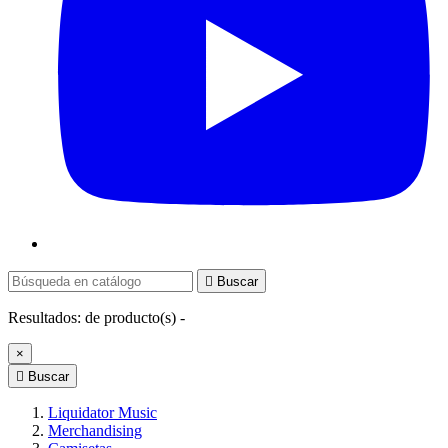

Buscar
Resultados:
de
producto(s) -
×

Buscar
Liquidator Music
Merchandising