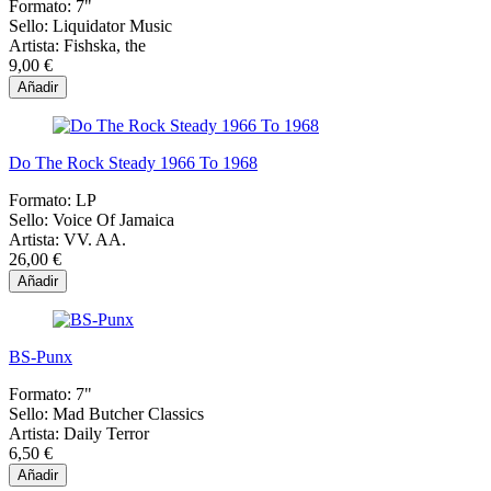
Formato:
7"
Sello:
Liquidator Music
Artista:
Fishska, the
9,00 €
Añadir
Do The Rock Steady 1966 To 1968
Formato:
LP
Sello:
Voice Of Jamaica
Artista:
VV. AA.
26,00 €
Añadir
BS-Punx
Formato:
7"
Sello:
Mad Butcher Classics
Artista:
Daily Terror
6,50 €
Añadir