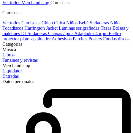
Ver todos Merchandising
Camisetas
Camisetas
Ver todos Camisetas
Chico
Chica
Niños
Bebé
Sudaderas Niño
Tocadiscos
Harrington Jacket
Láminas serigrafiadas
Tazas
Bolsas y
maletines DJ
Sudaderas
Chapas / pins
Adaptador 45rpm
Fieltro
protector plato - patinador
Adhesivos
Parches
Posters
Fundas discos
Categorías
Música
Libros
Fanzines y revistas
Merchandising
Liquidator
Entradas
Datos personales