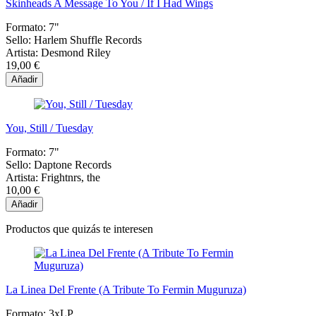
Skinheads A Message To You / If I Had Wings
Formato:
7"
Sello:
Harlem Shuffle Records
Artista:
Desmond Riley
19,00 €
Añadir
You, Still / Tuesday
Formato:
7"
Sello:
Daptone Records
Artista:
Frightnrs, the
10,00 €
Añadir
Productos que quizás te interesen
La Linea Del Frente (A Tribute To Fermin Muguruza)
Formato:
3xLP