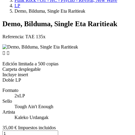
Punk Rock - Oi! - HC - Psycho - Revival, New Wave
LP
Demo, Bilduma, Single Eta Raritieak
Demo, Bilduma, Single Eta Raritieak
Referencia:
TAE 135x


Edición limitada a 500 copias
Carpeta desplegable
Incluye insert
Doble LP
Formato
2xLP
Sello
Tough Ain't Enough
Artista
Kaleko Urdangak
35,00 €
Impuestos incluidos