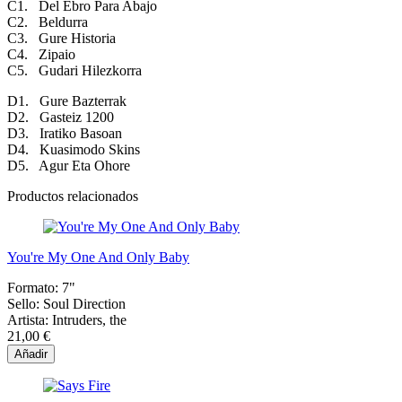
C1. Del Ebro Para Abajo
C2. Beldurra
C3. Gure Historia
C4. Zipaio
C5. Gudari Hilezkorra
D1. Gure Bazterrak
D2. Gasteiz 1200
D3. Iratiko Basoan
D4. Kuasimodo Skins
D5. Agur Eta Ohore
Productos relacionados
You're My One And Only Baby
Formato:
7"
Sello:
Soul Direction
Artista:
Intruders, the
21,00 €
Añadir