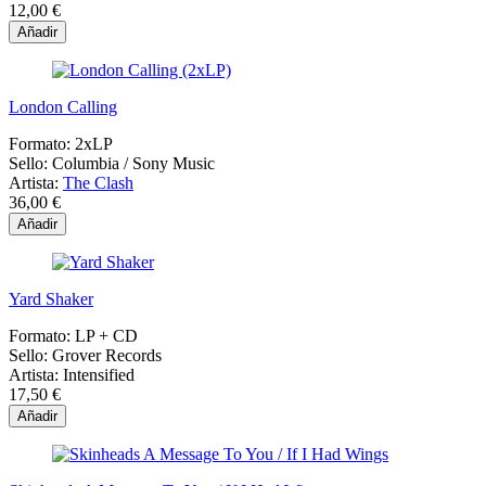
12,00 €
Añadir
London Calling
Formato:
2xLP
Sello:
Columbia ‎/ Sony Music
Artista:
The Clash
36,00 €
Añadir
Yard Shaker
Formato:
LP + CD
Sello:
Grover Records
Artista:
Intensified
17,50 €
Añadir