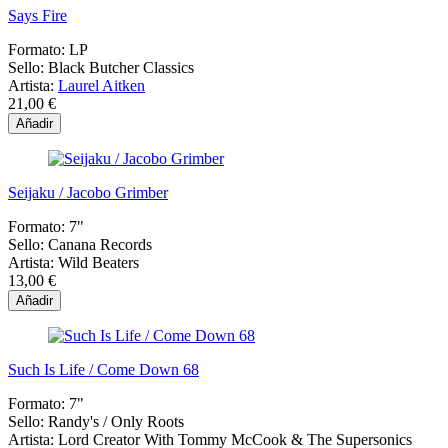
Says Fire
Formato:
LP
Sello:
Black Butcher Classics
Artista:
Laurel Aitken
21,00 €
Añadir
Seijaku / Jacobo Grimber
Formato:
7"
Sello:
Canana Records
Artista:
Wild Beaters
13,00 €
Añadir
Such Is Life / Come Down 68
Formato:
7"
Sello:
Randy's / Only Roots
Artista:
Lord Creator With Tommy McCook & The Supersonics