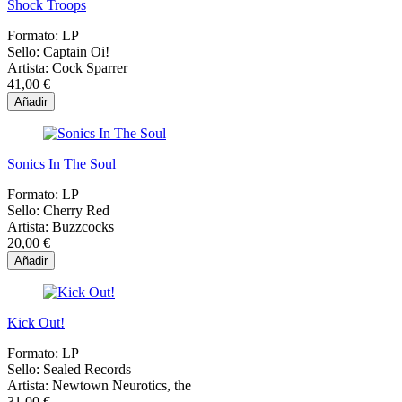
Shock Troops
Formato:
LP
Sello:
Captain Oi!
Artista:
Cock Sparrer
41,00 €
Añadir
Sonics In The Soul
Formato:
LP
Sello:
Cherry Red
Artista:
Buzzcocks
20,00 €
Añadir
Kick Out!
Formato:
LP
Sello:
Sealed Records
Artista:
Newtown Neurotics, the
31,00 €