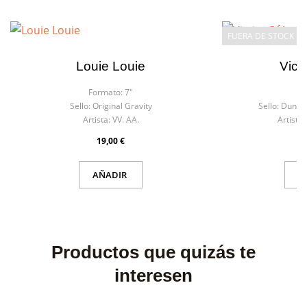
FUERA DE STOCK
Louie Louie
Vict
Formato:
7"
F
Sello:
Original Gravity
Sello:
Dunham
Artista:
VV. AA.
Artista:
19,00 €
AÑADIR
V
Productos que quizás te
interesen