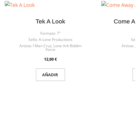
Tek A Look
Come Awa
Formato:
7"
Fo
Sello:
A-Lone Productions
Sello
Artista:
I Man Cruz, Lone Ark Riddim
Artista:
Jo
Force
12,00 €
AÑADIR