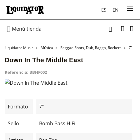
ES
EN

Menú tienda

Liquidator Music
Música
Reggae Roots, Dub, Ragga, Rockers
7"
Down In The Middle East
Referencia:
BBHF002
Formato
7"
Sello
Bomb Bass HiFi