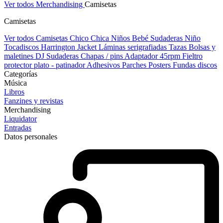
Ver todos Merchandising
Camisetas
Camisetas
Ver todos Camisetas
Chico
Chica
Niños
Bebé
Sudaderas Niño
Tocadiscos
Harrington Jacket
Láminas serigrafiadas
Tazas
Bolsas y
maletines DJ
Sudaderas
Chapas / pins
Adaptador 45rpm
Fieltro
protector plato - patinador
Adhesivos
Parches
Posters
Fundas discos
Categorías
Música
Libros
Fanzines y revistas
Merchandising
Liquidator
Entradas
Datos personales