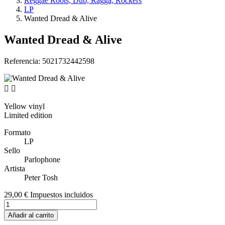
Reggae Roots, Dub, Ragga, Rockers
LP
Wanted Dread & Alive
Wanted Dread & Alive
Referencia:
5021732442598


Yellow vinyl
Limited edition
Formato
LP
Sello
Parlophone
Artista
Peter Tosh
29,00 €
Impuestos incluidos
Añadir al carrito