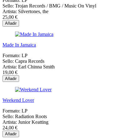
Formato:
LP
Sello:
Trojan Records / BMG / Music On Vinyl
Artista:
Silvertones, the
25,00 €
Añadir
Made In Jamaica
Formato:
LP
Sello:
Capra Records
Artista:
Earl Chinna Smith
19,00 €
Añadir
Weekend Lover
Formato:
LP
Sello:
Radiation Roots
Artista:
Junior Keatting
24,00 €
Añadir