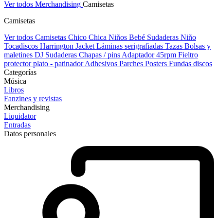
Ver todos Merchandising
Camisetas
Camisetas
Ver todos Camisetas
Chico
Chica
Niños
Bebé
Sudaderas Niño
Tocadiscos
Harrington Jacket
Láminas serigrafiadas
Tazas
Bolsas y
maletines DJ
Sudaderas
Chapas / pins
Adaptador 45rpm
Fieltro
protector plato - patinador
Adhesivos
Parches
Posters
Fundas discos
Categorías
Música
Libros
Fanzines y revistas
Merchandising
Liquidator
Entradas
Datos personales