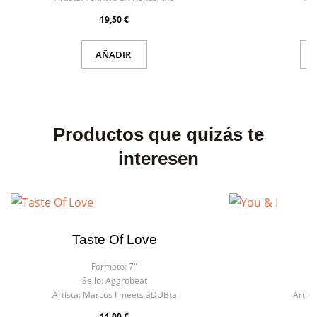
19,50 €
AÑADIR
Productos que quizás te
interesen
Taste Of Love
Formato:
7"
F
Sello:
Aggrobeat
S
Artista:
Marcus I meets aDUBta
Artist
11,00 €