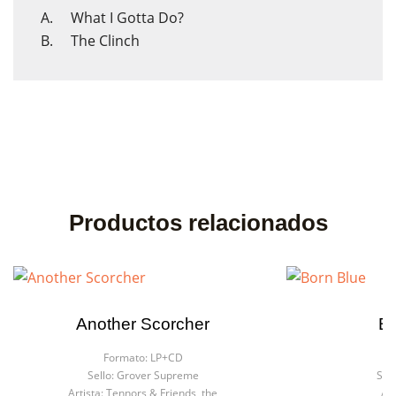
A. What I Gotta Do?
B. The Clinch
Productos relacionados
Another Scorcher
Bo
Formato:
LP+CD
Fo
Sello:
Grover Supreme
Sell
Artista:
Tennors & Friends, the
Art