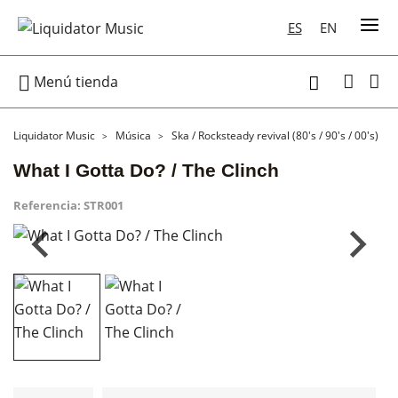
ES
EN

Menú tienda

Liquidator Music
Música
Ska / Rocksteady revival (80's / 90's / 00's)
What I Gotta Do? / The Clinch
Referencia:
STR001