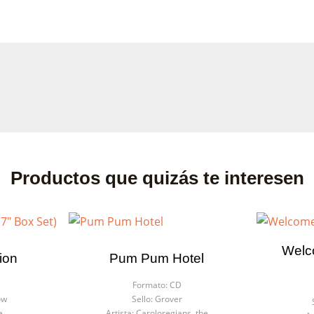
Productos que quizás te interesen
Welc
ion
Pum Pum Hotel
Formato:
CD
ow
Sello:
Grover
e
Artista:
Caroloregians, the