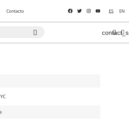
Contacto
ES
EN

contact_s
NYC
e