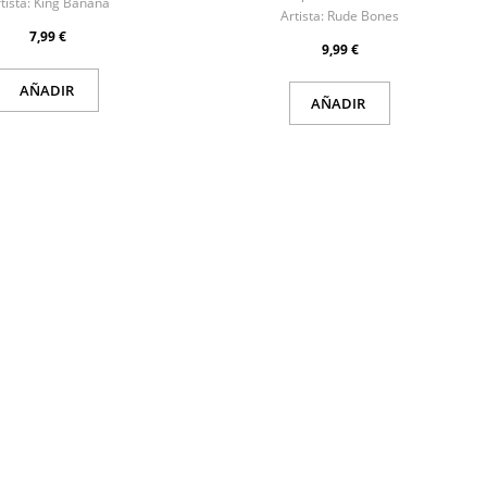
tista:
King Banana
Artista:
Rude Bones
7,99 €
9,99 €
AÑADIR
AÑADIR