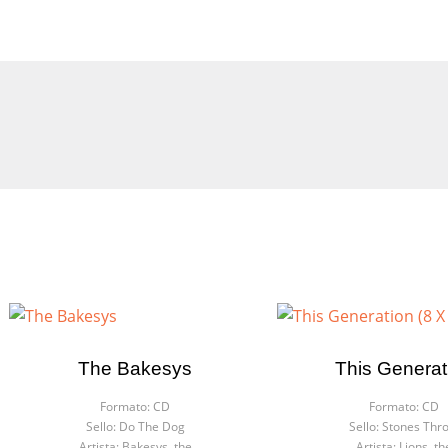
The Bakesys
This Generat
Formato:
CD
Formato:
CD
Sello:
Do The Dog
Sello:
Stones Thr
Artista:
Bakesys, the
Artista:
Lions, th