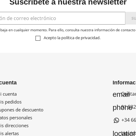
Suscríbete a nuestra newsletter
baja en cualquier momento. Para ello, consulta nuestra información de contacto e
Acepto la
política de privacidad
.
cuenta
Informac
email
Conta
 cuenta
s pedidos
phone
91 532
pones de descuento
tos personales
+34 66
s direcciones
locatio
Liquid
s alertas