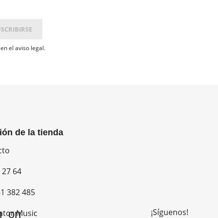
n el aviso legal.
ión de la tienda
cto
 27 64
1 382 485
¡Síguenos!
n_on
ator Music