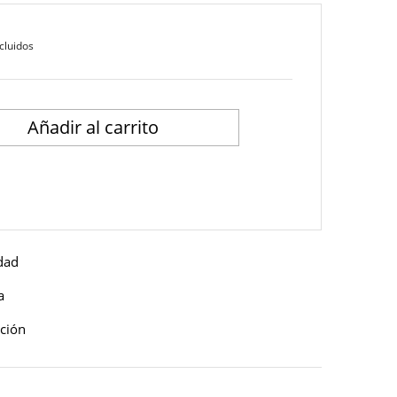
cluidos
Añadir al carrito
idad
a
ución