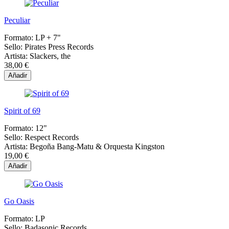
Peculiar
Formato:
LP + 7"
Sello:
Pirates Press Records
Artista:
Slackers, the
38,00 €
Añadir
Spirit of 69
Formato:
12"
Sello:
Respect Records
Artista:
Begoña Bang-Matu & Orquesta Kingston
19,00 €
Añadir
Go Oasis
Formato:
LP
Sello:
Badasonic Records