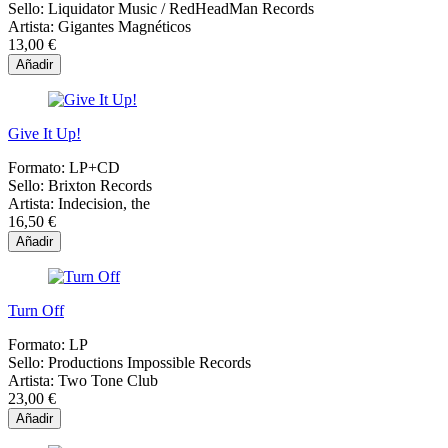
Sello:
Liquidator Music / RedHeadMan Records
Artista:
Gigantes Magnéticos
13,00 €
Añadir
Give It Up!
Formato:
LP+CD
Sello:
Brixton Records
Artista:
Indecision, the
16,50 €
Añadir
Turn Off
Formato:
LP
Sello:
Productions Impossible Records
Artista:
Two Tone Club
23,00 €
Añadir