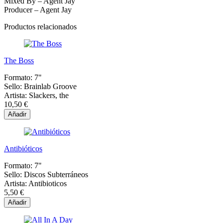
Mixed By – Agent Jay
Producer – Agent Jay
Productos relacionados
The Boss
Formato:
7"
Sello:
Brainlab Groove
Artista:
Slackers, the
10,50 €
Añadir
Antibióticos
Formato:
7"
Sello:
Discos Subterráneos
Artista:
Antibioticos
5,50 €
Añadir