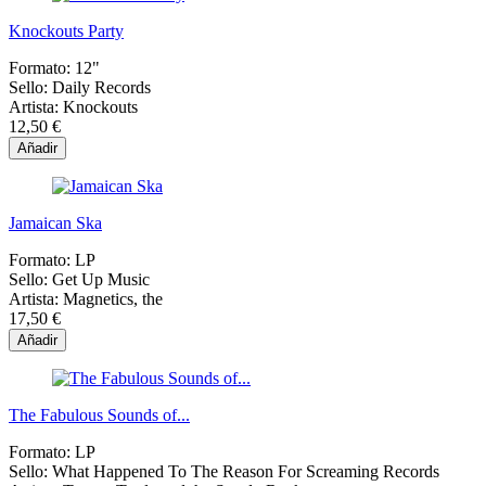
Knockouts Party
Formato:
12"
Sello:
Daily Records
Artista:
Knockouts
12,50 €
Añadir
Jamaican Ska
Formato:
LP
Sello:
Get Up Music
Artista:
Magnetics, the
17,50 €
Añadir
The Fabulous Sounds of...
Formato:
LP
Sello:
What Happened To The Reason For Screaming Records