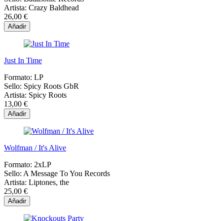
Artista:
Crazy Baldhead
26,00 €
Añadir
Just In Time
Formato:
LP
Sello:
Spicy Roots GbR
Artista:
Spicy Roots
13,00 €
Añadir
Wolfman / It's Alive
Formato:
2xLP
Sello:
A Message To You Records
Artista:
Liptones, the
25,00 €
Añadir