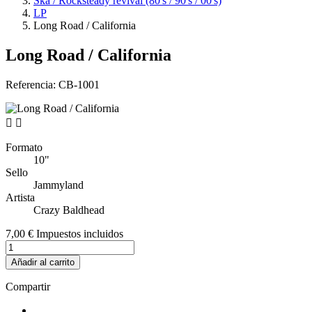
Ska / Rocksteady revival (80's / 90's / 00's)
LP
Long Road / California
Long Road / California
Referencia:
CB-1001


Formato
10"
Sello
Jammyland
Artista
Crazy Baldhead
7,00 €
Impuestos incluidos
Añadir al carrito
Compartir