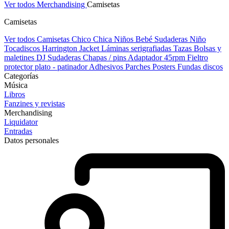
Ver todos Merchandising
Camisetas
Camisetas
Ver todos Camisetas
Chico
Chica
Niños
Bebé
Sudaderas Niño
Tocadiscos
Harrington Jacket
Láminas serigrafiadas
Tazas
Bolsas y
maletines DJ
Sudaderas
Chapas / pins
Adaptador 45rpm
Fieltro
protector plato - patinador
Adhesivos
Parches
Posters
Fundas discos
Categorías
Música
Libros
Fanzines y revistas
Merchandising
Liquidator
Entradas
Datos personales