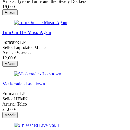
Artista:
Tyrone Turtle and the Steady Rockers
19,00 €
Añadir
Turn On The Music Again
Formato:
LP
Sello:
Liquidator Music
Artista:
Soweto
12,00 €
Añadir
Maskerade - Locktown
Formato:
LP
Sello:
HFMN
Artista:
Talco
21,00 €
Añadir