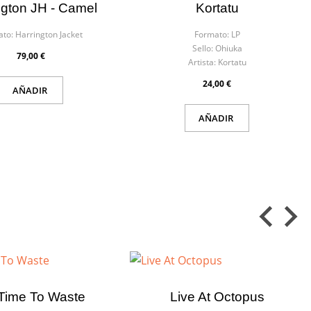
ngton JH - Camel
Kortatu
ato:
Harrington Jacket
Formato:
LP
Sello:
Ohiuka
79,00 €
Artista:
Kortatu
24,00 €
AÑADIR
AÑADIR
Time To Waste
Live At Octopus