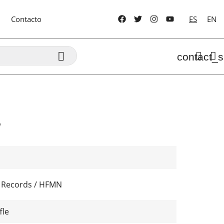
Contacto
ES
EN

contact_s
7
 Records / HFMN
fle