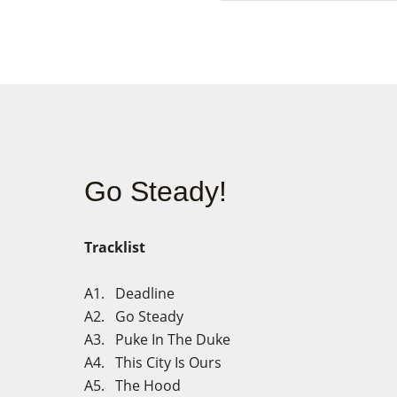
Go Steady!
Tracklist
A1. Deadline
A2. Go Steady
A3. Puke In The Duke
A4. This City Is Ours
A5. The Hood