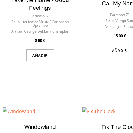
Take Me Home / Good
Call My Na
Feelings
Formato:
7"
Formato:
7"
Sello:
Vampi Sou
Sello:
Liquidator Music / Caribbean
Uptempo
Artista:
Joe Bata
Artista:
George Dekker / Champian
15,00 €
8,00 €
AÑADIR
AÑADIR
Windowland
Fix The Cloc