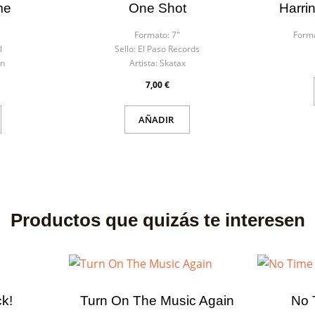
me
One Shot
Harri
Formato:
7"
Form
l
Sello:
El Paso Records
an
Artista:
Skatax
7,00 €
AÑADIR
Productos que quizás te interesen
k!
Turn On The Music Again
No 