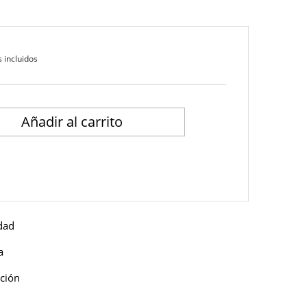
 incluidos
Añadir al carrito
idad
a
ución