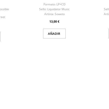
Formato:
LP+CD
ossible
Sello:
Liquidator Music
Sell
Artista:
Soweto
Arti
reet
13,00 €
AÑADIR