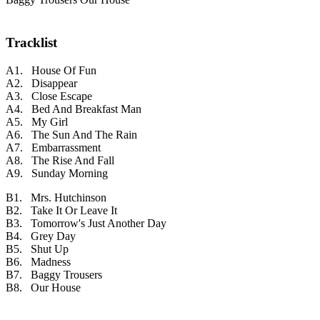
Tracklist
A1. House Of Fun
A2. Disappear
A3. Close Escape
A4. Bed And Breakfast Man
A5. My Girl
A6. The Sun And The Rain
A7. Embarrassment
A8. The Rise And Fall
A9. Sunday Morning
B1. Mrs. Hutchinson
B2. Take It Or Leave It
B3. Tomorrow's Just Another Day
B4. Grey Day
B5. Shut Up
B6. Madness
B7. Baggy Trousers
B8. Our House