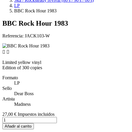
Ska / Rocksteady revival (80's / 90's / 00's)
LP
BBC Rock Hour 1983
BBC Rock Hour 1983
Referencia:
JACK103-W


Limited yellow vinyl
Edition of 300 copies
Formato
LP
Sello
Dear Boss
Artista
Madness
27,00 €
Impuestos incluidos
Añadir al carrito