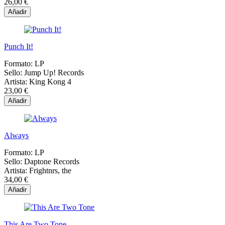
26,00 €
Añadir
Punch It!
Formato:
LP
Sello:
Jump Up! Records
Artista:
King Kong 4
23,00 €
Añadir
Always
Formato:
LP
Sello:
Daptone Records
Artista:
Frightnrs, the
34,00 €
Añadir
This Are Two Tone