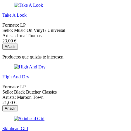
Take A Look
Formato:
LP
Sello:
Music On Vinyl / Universal
Artista:
Irma Thomas
23,00 €
Añadir
Productos que quizás te interesen
High And Dry
Formato:
LP
Sello:
Black Butcher Classics
Artista:
Maroon Town
21,00 €
Añadir
Skinhead Girl