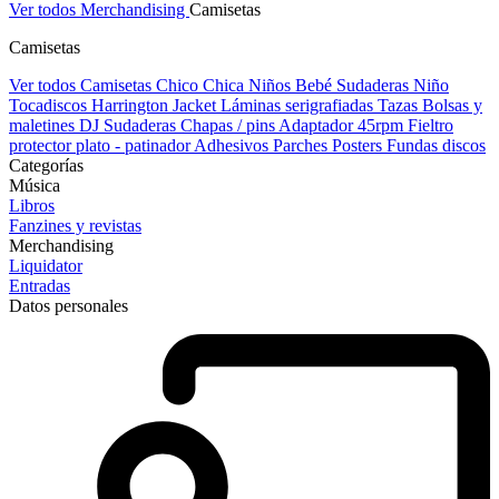
Ver todos Merchandising
Camisetas
Camisetas
Ver todos Camisetas
Chico
Chica
Niños
Bebé
Sudaderas Niño
Tocadiscos
Harrington Jacket
Láminas serigrafiadas
Tazas
Bolsas y
maletines DJ
Sudaderas
Chapas / pins
Adaptador 45rpm
Fieltro
protector plato - patinador
Adhesivos
Parches
Posters
Fundas discos
Categorías
Música
Libros
Fanzines y revistas
Merchandising
Liquidator
Entradas
Datos personales