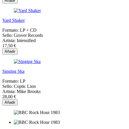
Añadir
Yard Shaker
Formato:
LP + CD
Sello:
Grover Records
Artista:
Intensified
17,50 €
Añadir
Singing Ska
Formato:
LP
Sello:
Coptic Lion
Artista:
Mike Brooks
28,00 €
Añadir