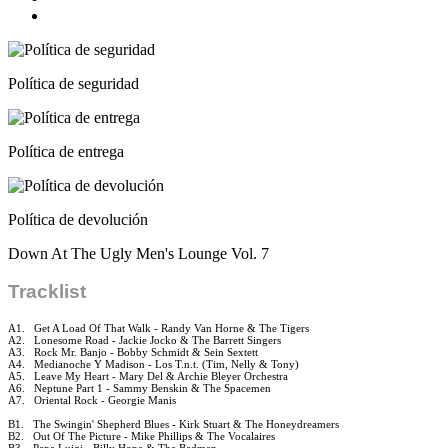
Política de seguridad
Política de entrega
Política de devolución
Down At The Ugly Men's Lounge Vol. 7
Tracklist
A1. Get A Load Of That Walk - Randy Van Horne & The Tigers
A2. Lonesome Road - Jackie Jocko & The Barrett Singers
A3. Rock Mr. Banjo - Bobby Schmidt & Sein Sextett
A4. Medianoche Y Madison - Los T.n.t. (Tim, Nelly & Tony)
A5. Leave My Heart - Mary Del & Archie Bleyer Orchestra
A6. Neptune Part 1 - Sammy Benskin & The Spacemen
A7. Oriental Rock - Georgie Manis
B1. The Swingin' Shepherd Blues - Kirk Stuart & The Honeydreamers
B2. Out Of The Picture - Mike Phillips & The Vocalaires