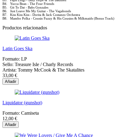
B3. Papa Luigi - Billy Hope & The Badmen
B4. Yucca Bean - The Four Friends
B5. Git To Dat - Babs Gonzales
B6. Just Leave Me My Guitar - The Vagabonds
B7. Kiss Kiss Kiss - Dorita & Jack Costanzo Orchestra
B8. Mambo Polka - Cousin Fuzzy & His Cousins & Milkmaids (Bonus Track)
Productos relacionados
Latin Goes Ska
Formato:
LP
Sello:
Treasure Isle / Charly Records
Artista:
Tommy McCook & The Skatalites
33,00 €
Añadir
Liquidator (gunshot)
Formato:
Camiseta
12,00 €
Añadir