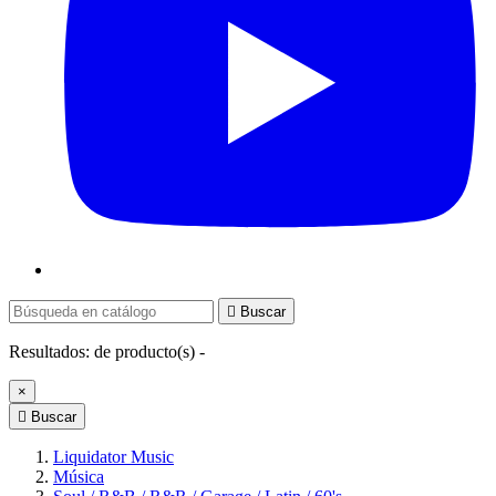

Buscar
Resultados:
de
producto(s) -
×

Buscar
Liquidator Music
Música