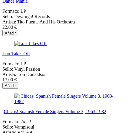
Dance Mania
Formato:
LP
Sello:
Descarga! Records
Artista:
Tito Puente And His Orchestra
22,00 €
Añadir
Lou Takes Off
Formato:
LP
Sello:
Vinyl Passion
Artista:
Lou Donaldson
17,00 €
Añadir
¡Chicas! Spanish Female Singers Volume 3, 1963-1982
Formato:
2xLP
Sello:
Vampisoul
Artista:
VV. AA.