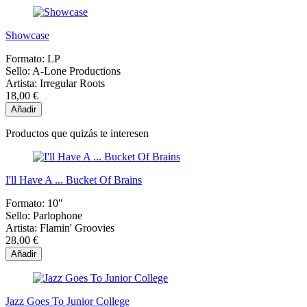
Showcase
Formato:
LP
Sello:
A-Lone Productions
Artista:
Irregular Roots
18,00 €
Añadir
Productos que quizás te interesen
I'll Have A ... Bucket Of Brains
Formato:
10"
Sello:
Parlophone
Artista:
Flamin' Groovies
28,00 €
Añadir
Jazz Goes To Junior College