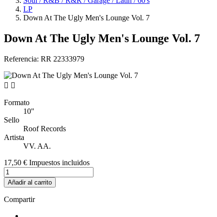
Soul / R&B / R&R / Garage / Latin / 60's
LP
Down At The Ugly Men's Lounge Vol. 7
Down At The Ugly Men's Lounge Vol. 7
Referencia:
RR 22333979


Formato
10"
Sello
Roof Records
Artista
VV. AA.
17,50 €
Impuestos incluidos
Añadir al carrito
Compartir