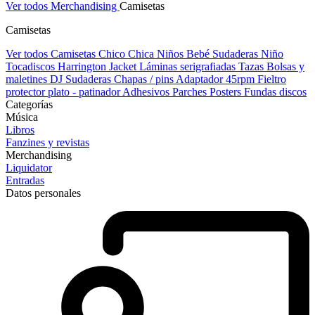
Ver todos Merchandising
Camisetas
Camisetas
Ver todos Camisetas
Chico
Chica
Niños
Bebé
Sudaderas Niño
Tocadiscos
Harrington Jacket
Láminas serigrafiadas
Tazas
Bolsas y
maletines DJ
Sudaderas
Chapas / pins
Adaptador 45rpm
Fieltro
protector plato - patinador
Adhesivos
Parches
Posters
Fundas discos
Categorías
Música
Libros
Fanzines y revistas
Merchandising
Liquidator
Entradas
Datos personales