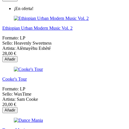
¡En oferta!
Ethiopian Urban Modern Music Vol. 2
Formato:
LP
Sello:
Heavenly Sweetness
Artista:
Alèmayèhu Eshèté
28,00 €
Añadir
Cooke's Tour
Formato:
LP
Sello:
WaxTime
Artista:
Sam Cooke
20,00 €
Añadir