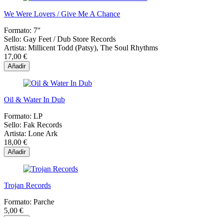
We Were Lovers / Give Me A Chance
Formato:
7"
Sello:
Gay Feet ‎/ Dub Store Records
Artista:
Millicent Todd (Patsy), The Soul Rhythms
17,00 €
Añadir
Oil & Water In Dub
Formato:
LP
Sello:
Fak Records
Artista:
Lone Ark
18,00 €
Añadir
Trojan Records
Formato:
Parche
5,00 €