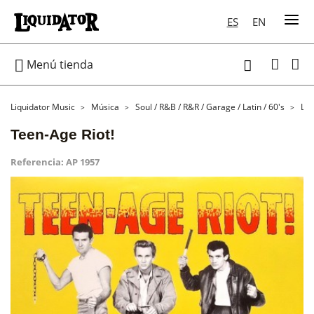
ES
EN

Menú tienda

Liquidator Music
Música
Soul / R&B / R&R / Garage / Latin / 60's
LP
Teen-Age Riot!
Referencia:
AP 1957