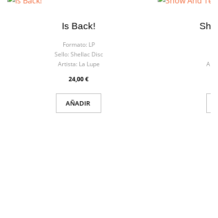
Is Back!
Show
Formato:
LP
F
Sello:
Shellac Disc
S
Artista:
La Lupe
Arti
24,00 €
AÑADIR