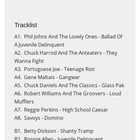
Tracklist
A1.
Phil Johns And The Lovely Ones - Ballad Of
A Juvenile Delinquent
A2.
Chuck Harrod And The Anteaters - They
Wanna Fight
A3.
Portuguese Joe - Teenage Riot
A4.
Gene Maltais - Gangwar
A5.
Chuck Daniels And The Classics - Glass Pak
A6.
Robert Williams And The Groovers - Loud
Mufflers
A7.
Reggie Perkins - High School Caesar
A8.
Savoys - Domino
B1.
Betty Dickson - Shanty Tramp
B2.
Ronnie Allen - Juvenile Delinquent