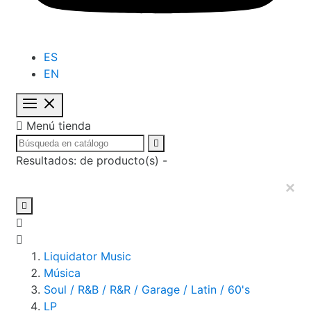
ES
EN

Menú tienda

Resultados:
de
producto(s) -
×

Liquidator Music
Música
Soul / R&B / R&R / Garage / Latin / 60's
LP