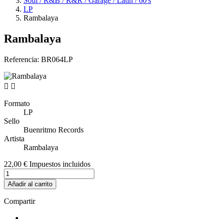
Soul / R&B / R&R / Garage / Latin / 60's
LP
Rambalaya
Rambalaya
Referencia:
BR064LP


Formato
LP
Sello
Buenritmo Records
Artista
Rambalaya
22,00 €
Impuestos incluidos
Añadir al carrito
Compartir