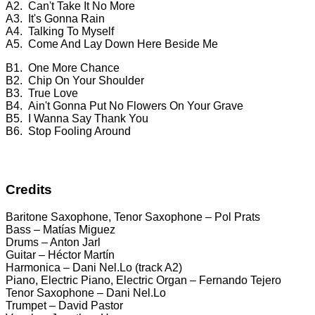
A2. Can't Take It No More
A3. It's Gonna Rain
A4. Talking To Myself
A5. Come And Lay Down Here Beside Me
B1. One More Chance
B2. Chip On Your Shoulder
B3. True Love
B4. Ain't Gonna Put No Flowers On Your Grave
B5. I Wanna Say Thank You
B6. Stop Fooling Around
Credits
Baritone Saxophone, Tenor Saxophone – Pol Prats
Bass – Matías Miguez
Drums – Anton Jarl
Guitar – Héctor Martín
Harmonica – Dani Nel.Lo (track A2)
Piano, Electric Piano, Electric Organ – Fernando Tejero
Tenor Saxophone – Dani Nel.Lo
Trumpet – David Pastor