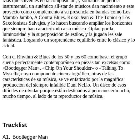
Más que solventes en la composición, y sobrados de pericia
instrumental, un auténtico all-star de músicos dan nacimiento a este
proyecto como complemento a su presencia en bandas como Los
Mambo Jambo, A Contra Blues, Koko-Jean & The Tonics o Los
Saxofonistas Salvajes, y lo hacen buscando ampliar los horizontes
que siempre han caracterizado a su música. Optan por la
luminosidad y la superposición de estilos, y la jugada les sale
fantástica. Logrando un sorprendente equilibrio entre lo clásico y lo
actual.
Con el Rhythm & Blues de los 50 y los 60 como base, el grupo
suena perfectamente contemporáneo en piezas tan excelsas como
«Bootlegger Man», «Chip On Your Shoulder» o «Talking To
Myself», cuyo componente cinematográfico, otras de las
características de su música, se ve enfatizado por la magnífica
producción del siempre infalible Dani Nel.lo. Un disco de esos
difíciles de olvidar porque están destinados a permanecer mucho,
mucho tiempo, al lado de tu reproductor de música.
Tracklist
A1. Bootlegger Man