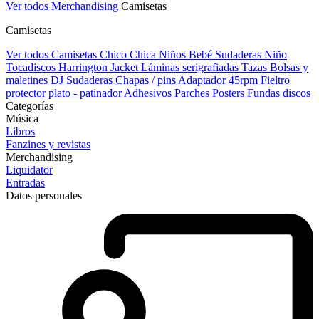
Ver todos Merchandising
Camisetas
Camisetas
Ver todos Camisetas
Chico
Chica
Niños
Bebé
Sudaderas Niño
Tocadiscos
Harrington Jacket
Láminas serigrafiadas
Tazas
Bolsas y
maletines DJ
Sudaderas
Chapas / pins
Adaptador 45rpm
Fieltro
protector plato - patinador
Adhesivos
Parches
Posters
Fundas discos
Categorías
Música
Libros
Fanzines y revistas
Merchandising
Liquidator
Entradas
Datos personales