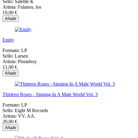
Sello:
Satélite K
Artista:
Fulanos, los
19,00 €
Añadir
Emily
Formato:
LP
Sello:
Larsen
Artista:
Pissinboy
11,00 €
Añadir
Thirteen Roses - Singing In A Male World Vol. 3
Formato:
LP
Sello:
Eight M Records
Artista:
VV. AA.
20,00 €
Añadir