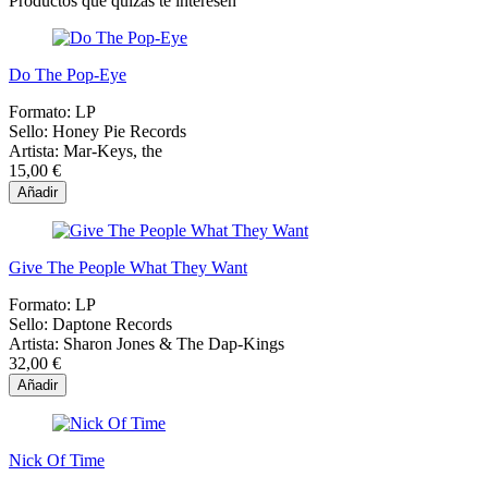
Productos que quizás te interesen
Do The Pop-Eye
Formato:
LP
Sello:
Honey Pie Records
Artista:
Mar-Keys, the
15,00 €
Añadir
Give The People What They Want
Formato:
LP
Sello:
Daptone Records
Artista:
Sharon Jones & The Dap-Kings
32,00 €
Añadir
Nick Of Time