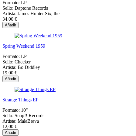
Formato:
LP
Sello:
Daptone Records
Artista:
James Hunter Six, the
34,00 €
Añadir
Spring Weekend 1959
Formato:
LP
Sello:
Checker
Artista:
Bo Diddley
19,00 €
Añadir
Strange Things EP
Formato:
10"
Sello:
Snap!! Records
Artista:
MalaBrava
12,00 €
Añadir