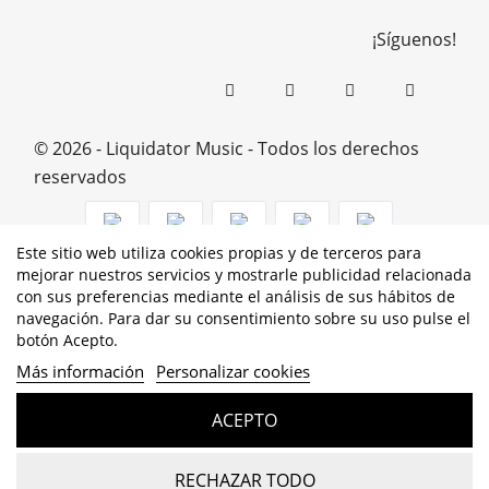
¡Síguenos!
© 2026 - Liquidator Music - Todos los derechos
reservados
Este sitio web utiliza cookies propias y de terceros para
mejorar nuestros servicios y mostrarle publicidad relacionada
PROGRAMA KIT DIGITAL COFINANCIADO POR LOS
con sus preferencias mediante el análisis de sus hábitos de
navegación. Para dar su consentimiento sobre su uso pulse el
FONDOS NEXT GENERATION (EU) DEL MECANISMO DE
botón Acepto.
RECUPERACIÓN Y RESILENCIA
Más información
Personalizar cookies
ACEPTO
RECHAZAR TODO