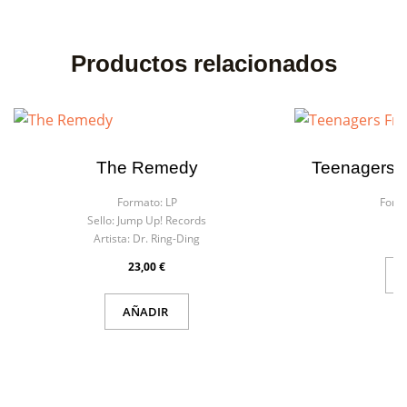
Productos relacionados
The Remedy
Teenagers 
Formato:
LP
Form
Sello:
Jump Up! Records
Artista:
Dr. Ring-Ding
23,00 €
AÑADIR