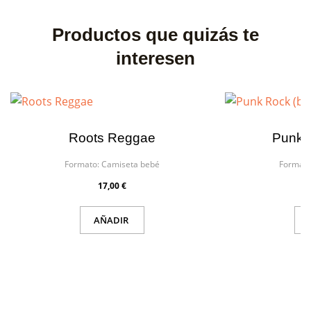
Productos que quizás te
interesen
Roots Reggae
Punk 
Formato:
Camiseta bebé
Formato
17,00 €
AÑADIR