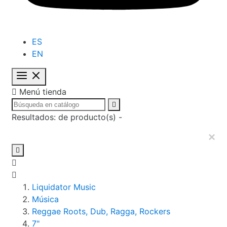
ES
EN

Menú tienda

Resultados:
de
producto(s) -
×

Liquidator Music
Música
Reggae Roots, Dub, Ragga, Rockers
7"