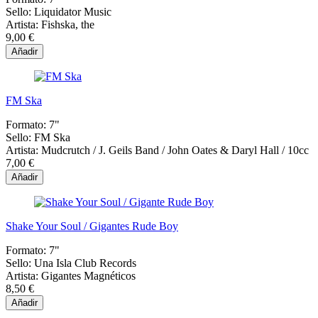
Sello:
Liquidator Music
Artista:
Fishska, the
9,00 €
Añadir
FM Ska
Formato:
7"
Sello:
FM Ska
Artista:
Mudcrutch / J. Geils Band / John Oates & Daryl Hall / 10cc
7,00 €
Añadir
Shake Your Soul / Gigantes Rude Boy
Formato:
7"
Sello:
Una Isla Club Records
Artista:
Gigantes Magnéticos
8,50 €
Añadir