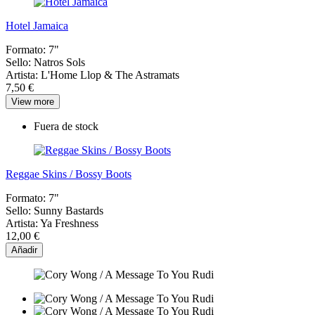
Hotel Jamaica
Formato:
7"
Sello:
Natros Sols
Artista:
L'Home Llop & The Astramats
7,50 €
View more
Fuera de stock
Reggae Skins / Bossy Boots
Formato:
7"
Sello:
Sunny Bastards
Artista:
Ya Freshness
12,00 €
Añadir