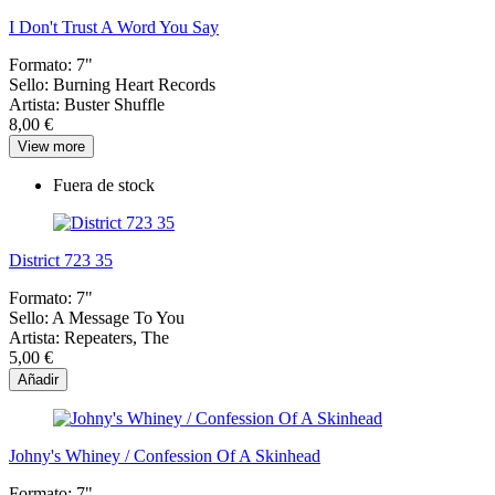
I Don't Trust A Word You Say
Formato:
7"
Sello:
Burning Heart Records
Artista:
Buster Shuffle
8,00 €
View more
Fuera de stock
District 723 35
Formato:
7"
Sello:
A Message To You
Artista:
Repeaters, The
5,00 €
Añadir
Johny's Whiney / Confession Of A Skinhead
Formato:
7"