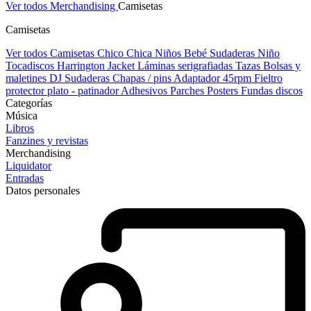
Ver todos Merchandising
Camisetas
Camisetas
Ver todos Camisetas
Chico
Chica
Niños
Bebé
Sudaderas Niño
Tocadiscos
Harrington Jacket
Láminas serigrafiadas
Tazas
Bolsas y
maletines DJ
Sudaderas
Chapas / pins
Adaptador 45rpm
Fieltro
protector plato - patinador
Adhesivos
Parches
Posters
Fundas discos
Categorías
Música
Libros
Fanzines y revistas
Merchandising
Liquidator
Entradas
Datos personales