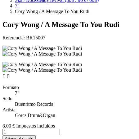
Ska / Rocksteady revival (80's / 90's / 00's)
7"
Cory Wong / A Message To You Rudi
Cory Wong / A Message To You Rudi
Referencia:
BR15007


Formato
7"
Sello
Buenritmo Records
Artista
Corcs Drum&Organ
8,00 €
Impuestos incluidos
Añadir al carrito