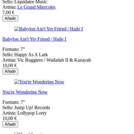
Sello:
Liquidator Music
Artista:
Le Grand Miercoles
7,00 €
Añadir
Babylon Ain't Yer Friend / Haile I
Formato:
7"
Sello:
Happy As A Lark
Artista:
Vic Ruggiero / Wadadah II & Kazayah
10,00 €
Añadir
You're Wondering Now
Formato:
7"
Sello:
Jump Up! Records
Artista:
Lollypop Lorry
10,00 €
Añadir