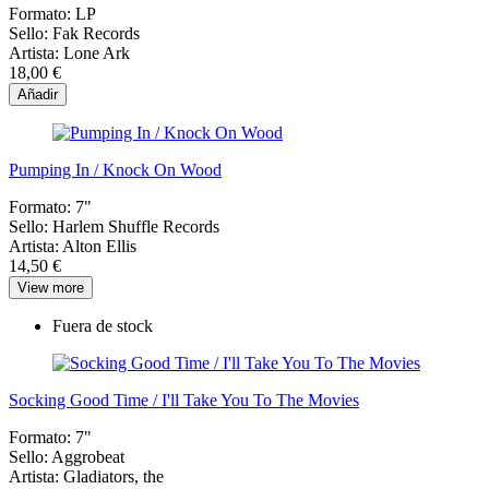
Formato:
LP
Sello:
Fak Records
Artista:
Lone Ark
18,00 €
Añadir
Pumping In / Knock On Wood
Formato:
7"
Sello:
Harlem Shuffle Records
Artista:
Alton Ellis
14,50 €
View more
Fuera de stock
Socking Good Time / I'll Take You To The Movies
Formato:
7"
Sello:
Aggrobeat
Artista:
Gladiators, the