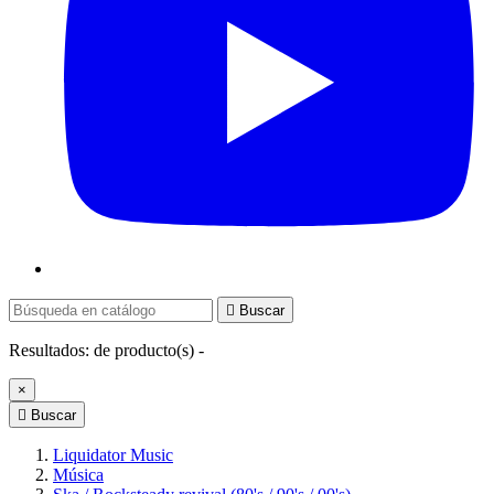

Buscar
Resultados:
de
producto(s) -
×

Buscar
Liquidator Music
Música