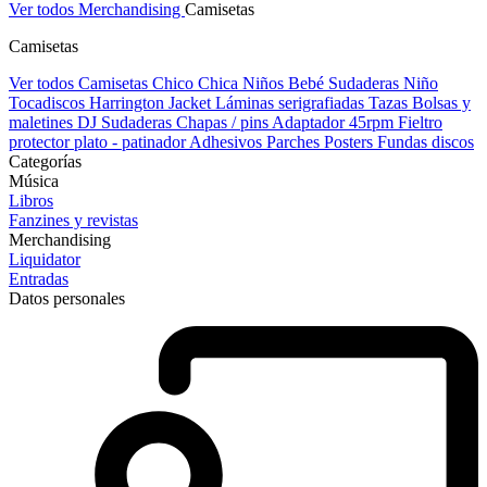
Ver todos Merchandising
Camisetas
Camisetas
Ver todos Camisetas
Chico
Chica
Niños
Bebé
Sudaderas Niño
Tocadiscos
Harrington Jacket
Láminas serigrafiadas
Tazas
Bolsas y
maletines DJ
Sudaderas
Chapas / pins
Adaptador 45rpm
Fieltro
protector plato - patinador
Adhesivos
Parches
Posters
Fundas discos
Categorías
Música
Libros
Fanzines y revistas
Merchandising
Liquidator
Entradas
Datos personales