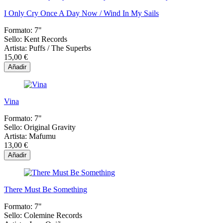
I Only Cry Once A Day Now / Wind In My Sails
Formato:
7"
Sello:
Kent Records
Artista:
Puffs / The Superbs
15,00 €
Añadir
Vina
Formato:
7"
Sello:
Original Gravity
Artista:
Mafumu
13,00 €
Añadir
There Must Be Something
Formato:
7"
Sello:
Colemine Records