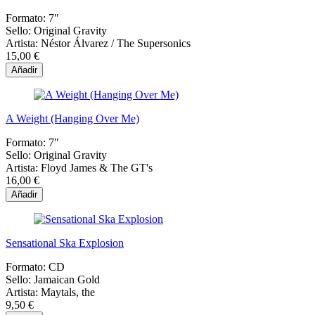
Formato:
7"
Sello:
Original Gravity
Artista:
Néstor Álvarez / The Supersonics
15,00 €
Añadir
A Weight (Hanging Over Me)
Formato:
7"
Sello:
Original Gravity
Artista:
Floyd James & The GT's
16,00 €
Añadir
Sensational Ska Explosion
Formato:
CD
Sello:
Jamaican Gold
Artista:
Maytals, the
9,50 €