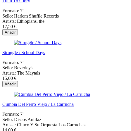
Train To Glory
Formato:
7"
Sello:
Harlem Shuffle Records
Artista:
Ethiopians, the
17,50 €
Añadir
Struggle / School Days
Formato:
7"
Sello:
Beverley's
Artista:
The Maytals
15,00 €
Añadir
Cumbia Del Perro Viejo / La Carrucha
Formato:
7"
Sello:
Discos Antifaz
Artista:
Chuco Y Su Orquesta Los Carruchas
14,00 €