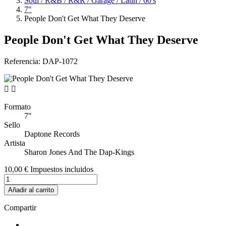
Soul / R&B / R&R / Garage / Latin / 60's
7"
People Don't Get What They Deserve
People Don't Get What They Deserve
Referencia:
DAP-1072


Formato
7"
Sello
Daptone Records
Artista
Sharon Jones And The Dap-Kings
10,00 €
Impuestos incluidos
Añadir al carrito
Compartir