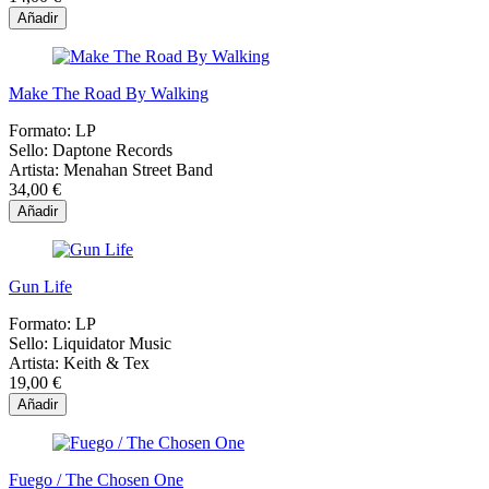
Añadir
Make The Road By Walking
Formato:
LP
Sello:
Daptone Records
Artista:
Menahan Street Band
34,00 €
Añadir
Gun Life
Formato:
LP
Sello:
Liquidator Music
Artista:
Keith & Tex
19,00 €
Añadir
Fuego / The Chosen One