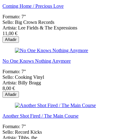
Coming Home / Precious Love
Formato:
7"
Sello:
Big Crown Records
Artista:
Lee Fields & The Expressions
11,00 €
Añadir
No One Knows Nothing Anymore
Formato:
7"
Sello:
Cooking Vinyl
Artista:
Billy Bragg
8,00 €
Añadir
Another Shot Fired / The Main Course
Formato:
7"
Sello:
Record Kicks
Artista:
Tibbs, the