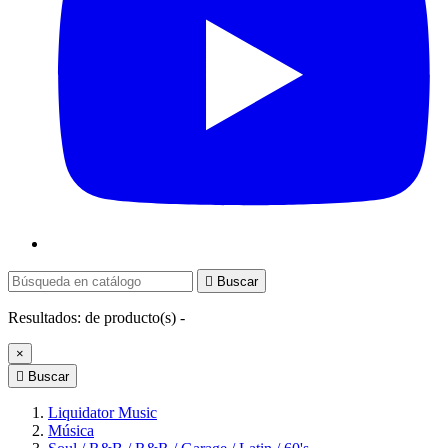

Buscar
Resultados:
de
producto(s) -
×

Buscar
Liquidator Music
Música