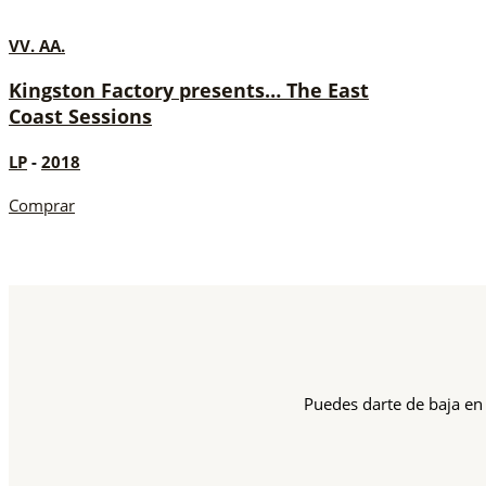
VV. AA.
Kingston Factory presents… The East
Coast Sessions
LP
-
2018
Comprar
Puedes darte de baja en 