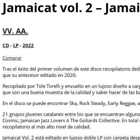
Jamaicat vol. 2 – Jam
VV. AA.
CD
-
LP
-
2022
Comprar
Tras el éxito del primer volumen de este disco recopilatorio ded
que su antecesor editado en 2020.
Recopilado por Tole Torelli y envuelto en un lujoso diseño a c
que son una buena muestra de la calidad y saber hacer de las b
En el disco se puede encontrar Ska, Rock Steady, Early Reggae,
21 grupos jóvenes catalanes entre los que se encuentran algun
Cosmic, Jamaican Jazz Lovers ó The Goliards Collective. En tota
recopilatorio al más alto nivel de calidad.
Jamaicat Vol. 2 está editado en lujoso doble LP con carpeta des