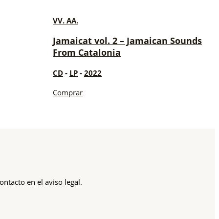
VV. AA.
Jamaicat vol. 2 – Jamaican Sounds
From Catalonia
CD
-
LP
-
2022
Comprar
ntacto en el aviso legal.