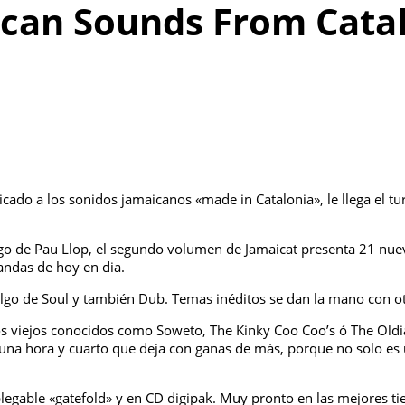
aican Sounds From Cata
icado a los sonidos jamaicanos «made in Catalonia», le llega el tu
argo de Pau Llop, el segundo volumen de Jamaicat presenta 21 nu
andas de hoy en dia.
 algo de Soul y también Dub. Temas inéditos se dan la mano con o
os viejos conocidos como Soweto, The Kinky Coo Coo’s ó The Old
l una hora y cuarto que deja con ganas de más, porque no solo es
plegable «gatefold» y en CD digipak. Muy pronto en las mejores t