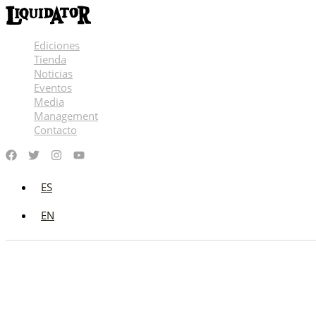
Ir
al
contenido
Ediciones
Tienda
Noticias
Eventos
Media
Management
Contacto
ES
EN