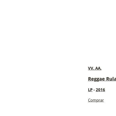
VV. AA.
Reggae Rula
LP
-
2016
Comprar